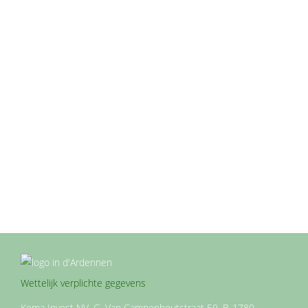
De Grotten van Han in België: Een
historisch wonder
Geen onderdeel van een categorie
Door
janflo
maart 6, 2023
De Grotten van Han bevinden zich in de Belgische
Ardennen in het dorpje Han-sur-Lesse. Het is een
historisch wonder dat jaarlijks duizenden bezoekers
van over de hele wereld aantrekt. Zo’n twintig procent
van deze bezoekers komen uit Nederland. De grotten
zijn ruim honderd jaar geleden geopend en hebben
sinds die tijd meer dan 20 miljoen…
Wettelijk verplichte gegevens
Kema Invest NV, G. Van Campenhoutstraat 59, B-1780