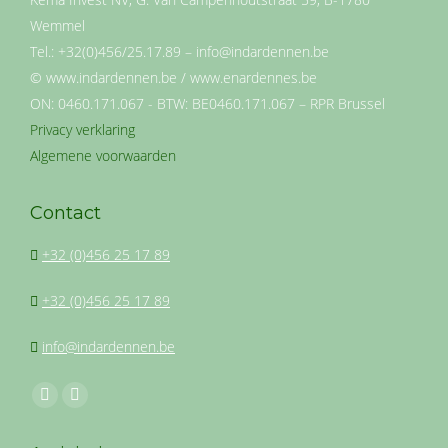
Wemmel
Tel.: +32(0)456/25.17.89 – info@indardennen.be
© www.indardennen.be / www.enardennes.be
ON: 0460.171.067 - BTW: BE0460.171.067 – RPR Brussel
Privacy verklaring
Algemene voorwaarden
Contact
+32 (0)456 25 17 89
+32 (0)456 25 17 89
info@indardennen.be
Vind ons op:
Facebook
Instagram
page
page