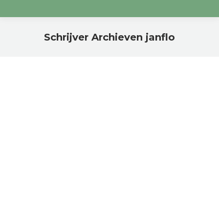
Schrijver Archieven
janflo
Je bent hier:
Wandelen in Givet: ontdek de 5