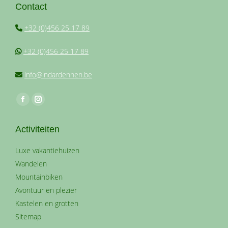
Contact
+32 (0)456 25 17 89
+32 (0)456 25 17 89
info@indardennen.be
Vind ons op:
Facebook
Instagram
page
page
Activiteiten
opens
opens
in
in
Luxe vakantiehuizen
new
new
Wandelen
window
window
Mountainbiken
Avontuur en plezier
Kastelen en grotten
Sitemap