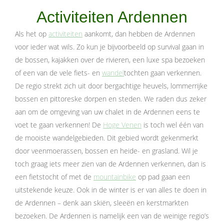
Activiteiten Ardennen
Als het op
activiteiten
aankomt, dan hebben de Ardennen
voor ieder wat wils. Zo kun je bijvoorbeeld op survival gaan in
de bossen, kajakken over de rivieren, een luxe spa bezoeken
of een van de vele fiets- en
wandel
tochten gaan verkennen.
De regio strekt zich uit door bergachtige heuvels, lommerrijke
bossen en pittoreske dorpen en steden. We raden dus zeker
aan om de omgeving van uw chalet in de Ardennen eens te
voet te gaan verkennen! De
Hoge Venen
is toch wel één van
de mooiste wandelgebieden. Dit gebied wordt gekenmerkt
door veenmoerassen, bossen en heide- en grasland. Wil je
toch graag iets meer zien van de Ardennen verkennen, dan is
een fietstocht of met de
mountainbike
op pad gaan een
uitstekende keuze. Ook in de winter is er van alles te doen in
de Ardennen – denk aan skiën, sleeën en kerstmarkten
bezoeken. De Ardennen is namelijk een van de weinige regio’s