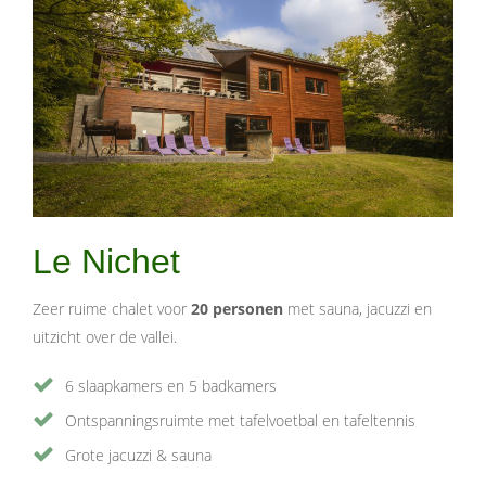
Le Nichet
Zeer ruime chalet voor
20 personen
met sauna, jacuzzi en
uitzicht over de vallei.
6 slaapkamers en 5 badkamers
Ontspanningsruimte met tafelvoetbal en tafeltennis
Grote jacuzzi & sauna