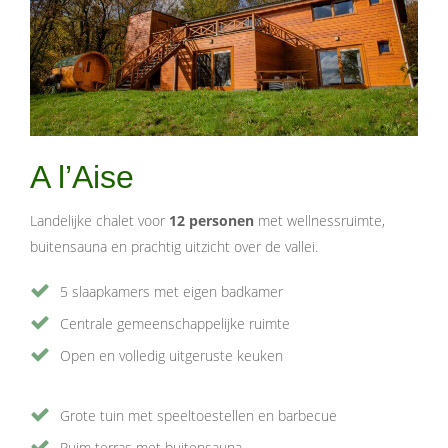
A l’Aise
Landelijke chalet voor
12 personen
met wellnessruimte,
buitensauna en prachtig uitzicht over de vallei.
5 slaapkamers met eigen badkamer
Centrale gemeenschappelijke ruimte
Open en volledig uitgeruste keuken
Grote tuin met speeltoestellen en barbecue
Ruim terras met buitensauna