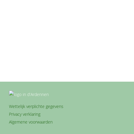
mei 23, 2023
Ontdek het verrassende pelgrimsoord Beauraing in
de Belgische Ardennen Beauraing is een pittoresk
dorp gelegen in de prachtige provincie Namen, België.
Dit charmante dorp heeft de harten van pelgrims en
gelovige bezoekers van over de hele wereld gestolen.
Met zijn natuurlijke Ardense schoonheid, spirituele
betekenis en rijke geschiedenis is Beauraing een
unieke toeristische bestemming in…
Wettelijk verplichte gegevens
Privacy verklaring
Algemene voorwaarden