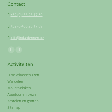
Contact
+32 (0)456 25 17 89
+32 (0)456 25 17 89
info@indardennen.be
Vind ons op:
Facebook
Instagram
page
page
Activiteiten
opens
opens
in
in
Luxe vakantiehuizen
new
new
Wandelen
window
window
Mountainbiken
Avontuur en plezier
Kastelen en grotten
Sitemap