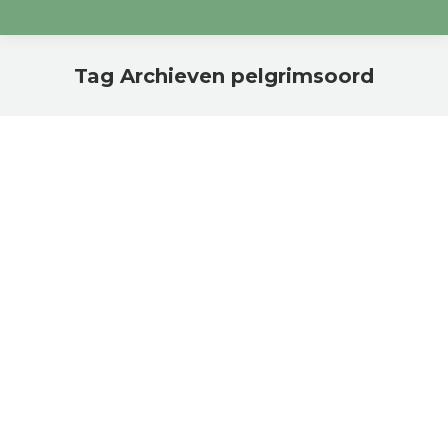
Tag Archieven
pelgrimsoord
Je bent hier:
Wat te doen in Beauraing?
Geen onderdeel van een categorie
Door
janflo