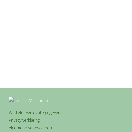
augustus 11, 2023
Ontdek Dinant, een schilderachtige stad gelegen in
de Belgische provincie Namen. Omringd door
majestueuze heuvels en de prachtige Maasrivier,
heeft Dinant een rijke geschiedenis, charmante
architectuur en een overvloed aan
bezienswaardigheden die elke reiziger zullen
betoveren. In dit artikel nemen we je mee op een
virtuele tour door deze pittoreske stad en delen we
de…
Wettelijk verplichte gegevens
Privacy verklaring
Algemene voorwaarden