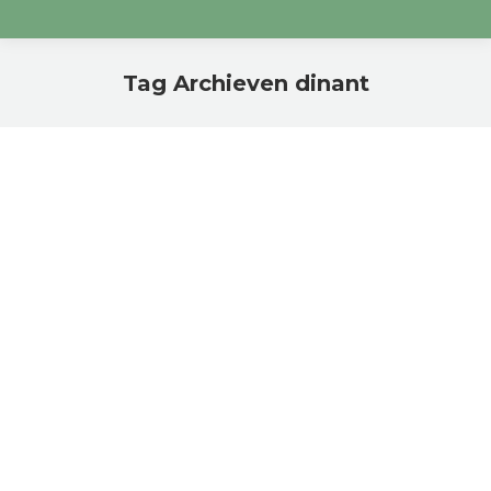
Tag Archieven
dinant
Je bent hier:
Wat te doen in Dinant
Geen onderdeel van een categorie
Door
janflo